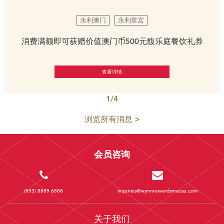
永利澳门
永利皇宫
消费满额即可获赠价值澳门币500元馥乐庭餐饮礼券
查看详情
1/4
浏览所有消息 >
会员咨询
(853) 8889 6888
inquiries@wynnrewardsmacau.com
关于我们