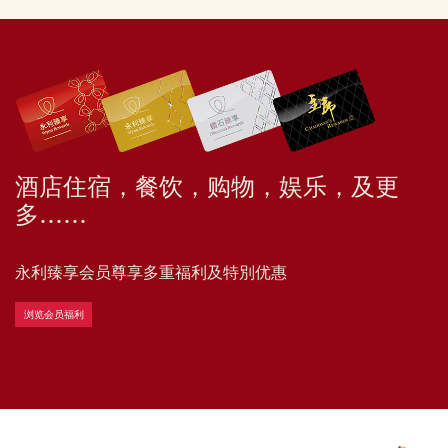
酒店住宿，餐饮，购物，娱乐，及更
多……
永利臻享会员尊享多重福利及特別优惠
浏览会员福利