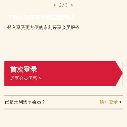
<
2/3
>
下载永利臻享手机应用程式
登入享受更方便的永利臻享会员服务！
首次登录
尽享会员优惠 >
已是永利臻享会员？
请即登录
>