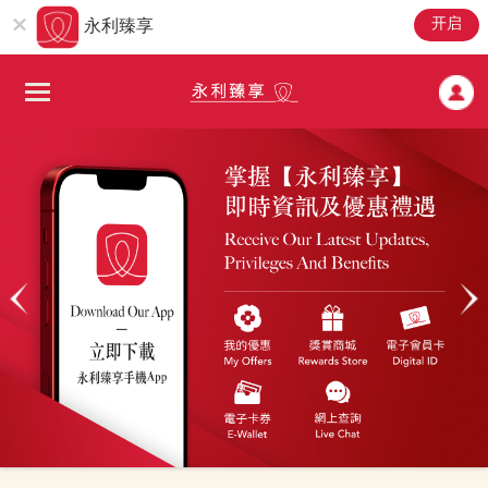
×
开启
永利臻享