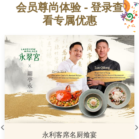
会员尊尚体验 - 登录查
看专属优惠
永利客席名厨飨宴